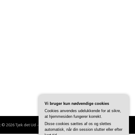
Vi bruger kun nødvendige cookies
Cookies anvendes udelukkende for at sikre,
at hjemmesiden fungerer korrekt.
Disse cookies sættes af os og slettes
t © 2026 Tjek det Ud
–
Glob tema af
FameThemes
automatisk, når din session slutter eller efter