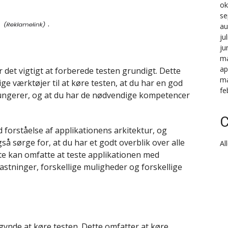
ok
se
.
au
ju
ju
ma
ap
 det vigtigt at forberede testen grundigt. Dette
ma
ge værktøjer til at køre testen, at du har en god
fe
fungerer, og at du har de nødvendige kompetencer
C
 forståelse af applikationens arkitektur, og
å sørge for, at du har et godt overblik over alle
Al
ette kan omfatte at teste applikationen med
elastninger, forskellige muligheder og forskellige
gynde at køre testen. Dette omfatter at køre