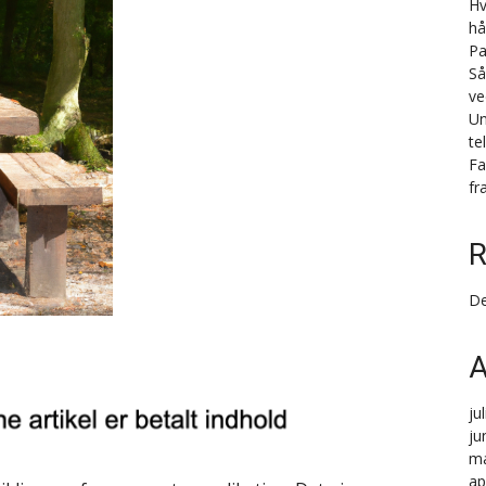
Hv
hå
Pa
Så
ve
Un
te
Fa
fr
R
De
A
ju
ju
ma
ap