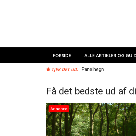
Spring
til
indhold
FORSIDE
ALLE ARTIKLER OG GUI
TJEK DET UD:
Panelhegn
Få det bedste ud af d
Annonce