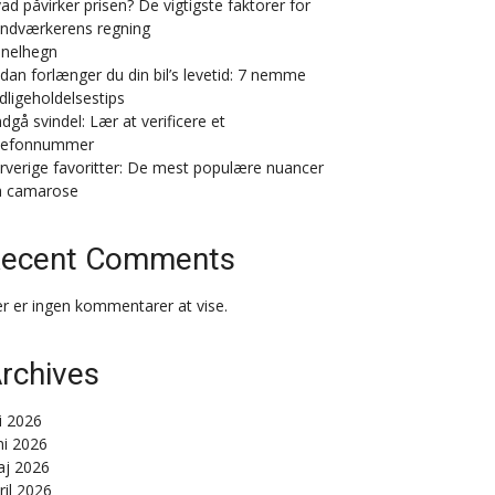
ad påvirker prisen? De vigtigste faktorer for
ndværkerens regning
nelhegn
dan forlænger du din bil’s levetid: 7 nemme
dligeholdelsestips
dgå svindel: Lær at verificere et
lefonnummer
rverige favoritter: De mest populære nuancer
a camarose
ecent Comments
r er ingen kommentarer at vise.
rchives
li 2026
ni 2026
j 2026
ril 2026