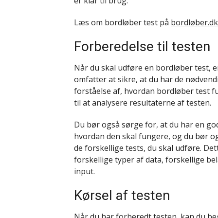
er klar til brug.
Læs om bordløber test på
bordløber.dk
Forberedelse til testen
Når du skal udføre en bordløber test, er
omfatter at sikre, at du har de nødvendi
forståelse af, hvordan bordløber test 
til at analysere resultaterne af testen.
Du bør også sørge for, at du har en god
hvordan den skal fungere, og du bør ogs
de forskellige tests, du skal udføre. D
forskellige typer af data, forskellige b
input.
Kørsel af testen
Når du har forberedt testen, kan du be