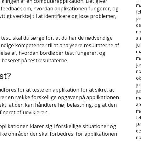
viklingen af ​​en computerapplikation. Det giver
ma
et feedback om, hvordan applikationen fungerer, og
fe
tigt værktøj til at identificere og løse problemer,
ja
de
no
 test, skal du sørge for, at du har de nødvendige
au
endige kompetencer til at analysere resultaterne af
ju
ma
åelse af, hvordan bordløber test fungerer, og
ma
baseret på testresultaterne.
ja
no
st?
ok
ju
dføres for at teste en applikation for at sikre, at
ju
rer en række forskellige opgaver på applikationen
ma
rekt, at den kan håndtere høj belastning, og at den
ap
ma
fineret af udvikleren.
fe
ja
plikationen klarer sig i forskellige situationer og
de
vilke områder der skal forbedres, før applikationen
no