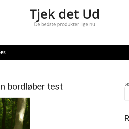
Tjek det Ud
De bedste produkter lige nu
DES
in bordløber test
S
R