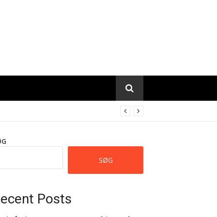
ØG
SØG
ecent Posts