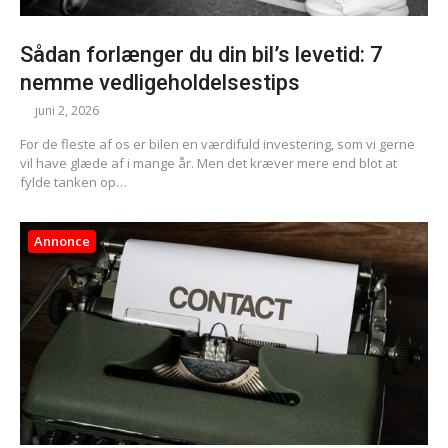
Sådan forlænger du din bil’s levetid: 7
nemme vedligeholdelsestips
juni 2, 2026
For de fleste af os er bilen en værdifuld investering, som vi gerne
vil have glæde af i mange år. Men det kræver mere end blot at
fylde tanken op…
Annonce