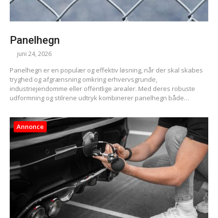
Panelhegn
juni 24, 2026
Panelhegn er en populær og effektiv løsning, når der skal skabes
tryghed og afgrænsning omkring erhvervsgrunde,
industriejendomme eller offentlige arealer. Med deres robuste
udformning og stilrene udtryk kombinerer panelhegn både…
Annonce