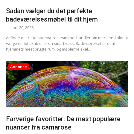
Sådan vælger du det perfekte
badeværelsesmøbel til dit hjem
april 20, 2026
At finde det rette badeværelsesmøbel handler om mere end blot at
vælge et flot skab eller en smart vask. Badeværelset er et af
hjemmets mest brugte rum, og møblerne skal…
Annonce
Farverige favoritter: De mest populære
nuancer fra camarose