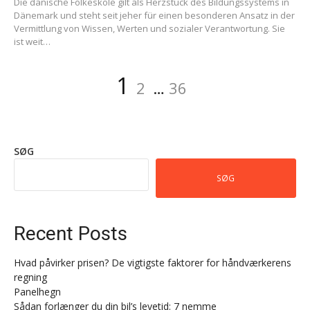
Die dänische Folkeskole gilt als Herzstück des Bildungssystems in
Dänemark und steht seit jeher für einen besonderen Ansatz in der
Vermittlung von Wissen, Werten und sozialer Verantwortung. Sie
ist weit…
Indlægsinddeling
Side
Side
Side
1
2
…
36
SØG
SØG
Recent Posts
Hvad påvirker prisen? De vigtigste faktorer for håndværkerens
regning
Panelhegn
Sådan forlænger du din bil’s levetid: 7 nemme