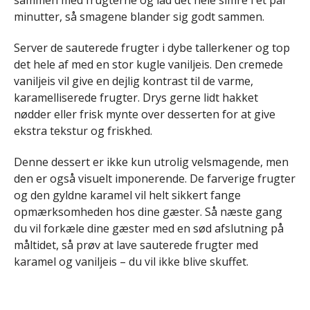
sammen med frugterne og lad det hele simre i et par
minutter, så smagene blander sig godt sammen.
Server de sauterede frugter i dybe tallerkener og top
det hele af med en stor kugle vaniljeis. Den cremede
vaniljeis vil give en dejlig kontrast til de varme,
karamelliserede frugter. Drys gerne lidt hakket
nødder eller frisk mynte over desserten for at give
ekstra tekstur og friskhed.
Denne dessert er ikke kun utrolig velsmagende, men
den er også visuelt imponerende. De farverige frugter
og den gyldne karamel vil helt sikkert fange
opmærksomheden hos dine gæster. Så næste gang
du vil forkæle dine gæster med en sød afslutning på
måltidet, så prøv at lave sauterede frugter med
karamel og vaniljeis – du vil ikke blive skuffet.