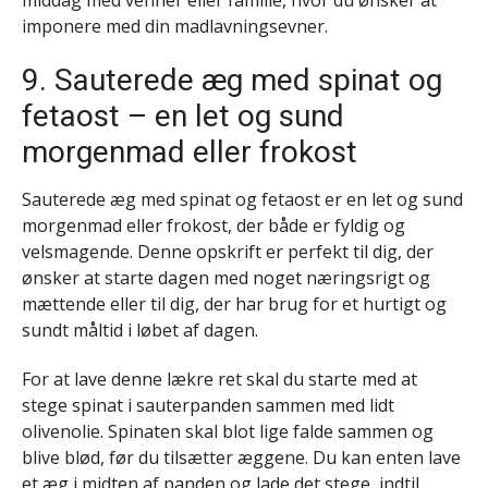
middag med venner eller familie, hvor du ønsker at
imponere med din madlavningsevner.
9. Sauterede æg med spinat og
fetaost – en let og sund
morgenmad eller frokost
Sauterede æg med spinat og fetaost er en let og sund
morgenmad eller frokost, der både er fyldig og
velsmagende. Denne opskrift er perfekt til dig, der
ønsker at starte dagen med noget næringsrigt og
mættende eller til dig, der har brug for et hurtigt og
sundt måltid i løbet af dagen.
For at lave denne lækre ret skal du starte med at
stege spinat i sauterpanden sammen med lidt
olivenolie. Spinaten skal blot lige falde sammen og
blive blød, før du tilsætter æggene. Du kan enten lave
et æg i midten af panden og lade det stege, indtil