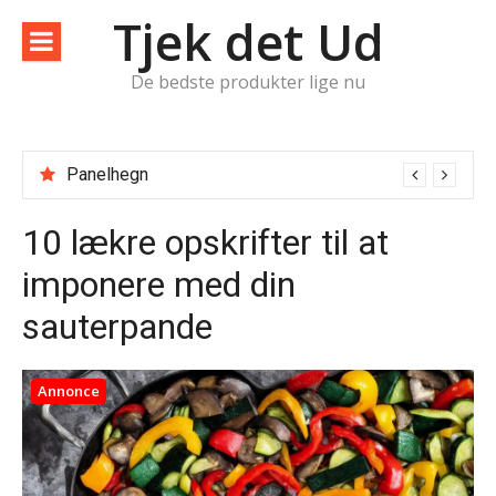
Spring
Tjek det Ud
til
indhold
De bedste produkter lige nu
Panelhegn
Sådan forlænger du din bil’s levetid: 7 nemme vedligeholdelsestips
10 lækre opskrifter til at
imponere med din
sauterpande
Annonce