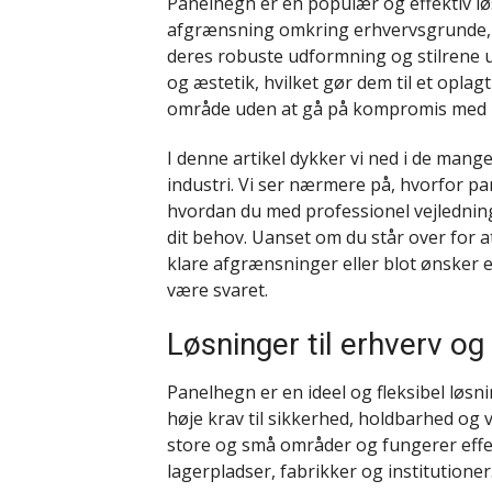
Panelhegn er en populær og effektiv lø
afgrænsning omkring erhvervsgrunde, i
deres robuste udformning og stilrene 
og æstetik, hvilket gør dem til et oplag
område uden at gå på kompromis med 
I denne artikel dykker vi ned i de mang
industri. Vi ser nærmere på, hvorfor p
hvordan du med professionel vejledning
dit behov. Uanset om du står over for at
klare afgrænsninger eller blot ønsker 
være svaret.
Løsninger til erhverv og 
Panelhegn er en ideel og fleksibel løsnin
høje krav til sikkerhed, holdbarhed og 
store og små områder og fungerer eff
lagerpladser, fabrikker og institutioner