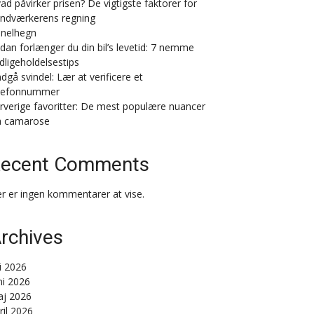
ad påvirker prisen? De vigtigste faktorer for
ndværkerens regning
nelhegn
dan forlænger du din bil’s levetid: 7 nemme
dligeholdelsestips
dgå svindel: Lær at verificere et
lefonnummer
rverige favoritter: De mest populære nuancer
a camarose
ecent Comments
r er ingen kommentarer at vise.
rchives
li 2026
ni 2026
j 2026
ril 2026