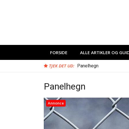
Spring
til
indhold
FORSIDE
ALLE ARTIKLER OG GUI
TJEK DET UD:
Panelhegn
Panelhegn
Annonce