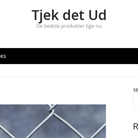
Tjek det Ud
De bedste produkter lige nu
DES
S
R