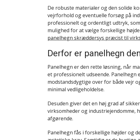
De robuste materialer og den solide ko
vejrforhold og eventuelle forsøg på in
professionelt og ordentligt udtryk, s
mulighed for at vælge forskellige højde
panelhegn skræddersys præcist til vi
Derfor er panelhegn den
Panelhegn er den rette løsning, når m
et professionelt udseende. Panelhegn e
modstandsdygtige over for både vejr og
minimal vedligeholdelse.
Desuden giver det en høj grad af sikker
virksomheder og industriejendomme, hv
afgørende.
Panelhegn fås i forskellige højder og d
æstetiske krav. Samtidig er de hurtige