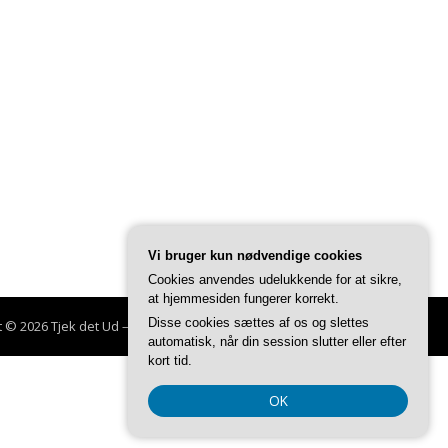
Vi bruger kun nødvendige cookies
Cookies anvendes udelukkende for at sikre,
at hjemmesiden fungerer korrekt.
Disse cookies sættes af os og slettes
t © 2026 Tjek det Ud
–
Glob tema af
FameThemes
automatisk, når din session slutter eller efter
kort tid.
OK