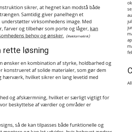
ok
nstruktion sikrer, at hegnet kan modstå både
se
dtrængen. Samtidig giver panelhegn et
au
om understøtter virksomhedens image. Med
ju
ju
r, farver og tilbehør som porte og låger,
kan
ma
rksomhedens behov og ønsker.
ap
ma
 rette løsning
fe
an ønsker en kombination af styrke, holdbarhed og
C
r konstrueret af solide materialer, som gør dem
 hærværk, hvilket sikrer en lang levetid med
Al
hed og afskærmning, hvilket er særligt vigtigt for
or beskyttelse af værdier og områder er
esigns, så de kan tilpasses både funktionelle og
 at montere og kan let udvides, hvis behovet ændrer