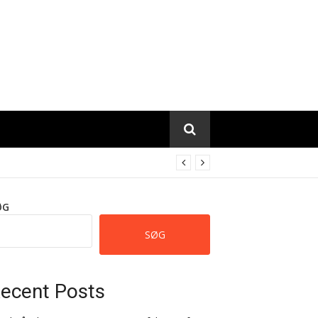
ØG
SØG
ecent Posts