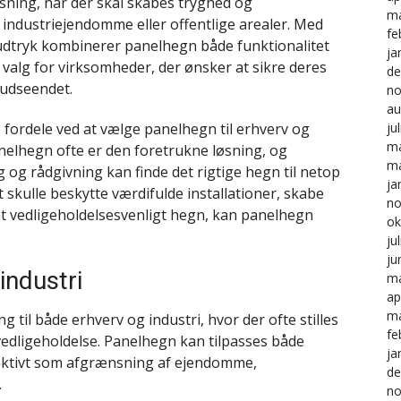
sning, når der skal skabes tryghed og
ma
ndustriejendomme eller offentlige arealer. Med
fe
udtryk kombinerer panelhegn både funktionalitet
ja
t valg for virksomheder, der ønsker at sikre deres
de
udseendet.
no
au
e fordele ved at vælge panelhegn til erhverv og
ju
ma
anelhegn ofte er den foretrukne løsning, og
ma
 og rådgivning kan finde det rigtige hegn til netop
ja
 skulle beskytte værdifulde installationer, skabe
no
et vedligeholdelsesvenligt hegn, kan panelhegn
ok
ju
ju
industri
ma
ap
ma
g til både erhverv og industri, hvor der ofte stilles
fe
vedligeholdelse. Panelhegn kan tilpasses både
ja
ektivt som afgrænsning af ejendomme,
de
.
no