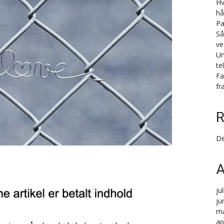
Hv
hå
Pa
Så
ve
Un
te
Fa
fr
R
De
A
ju
ju
ma
ap