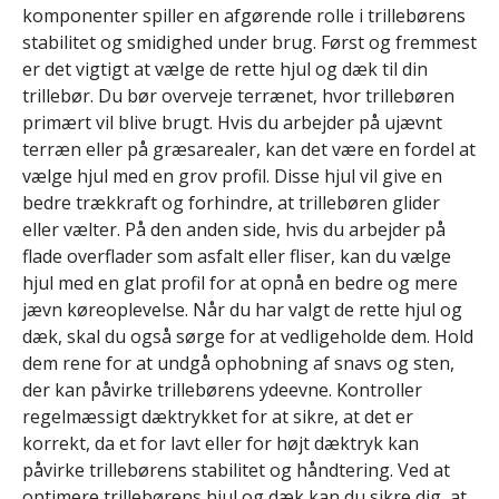
komponenter spiller en afgørende rolle i trillebørens
stabilitet og smidighed under brug. Først og fremmest
er det vigtigt at vælge de rette hjul og dæk til din
trillebør. Du bør overveje terrænet, hvor trillebøren
primært vil blive brugt. Hvis du arbejder på ujævnt
terræn eller på græsarealer, kan det være en fordel at
vælge hjul med en grov profil. Disse hjul vil give en
bedre trækkraft og forhindre, at trillebøren glider
eller vælter. På den anden side, hvis du arbejder på
flade overflader som asfalt eller fliser, kan du vælge
hjul med en glat profil for at opnå en bedre og mere
jævn køreoplevelse. Når du har valgt de rette hjul og
dæk, skal du også sørge for at vedligeholde dem. Hold
dem rene for at undgå ophobning af snavs og sten,
der kan påvirke trillebørens ydeevne. Kontroller
regelmæssigt dæktrykket for at sikre, at det er
korrekt, da et for lavt eller for højt dæktryk kan
påvirke trillebørens stabilitet og håndtering. Ved at
optimere trillebørens hjul og dæk kan du sikre dig, at