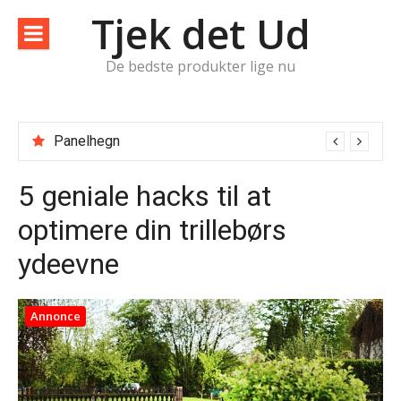
Spring
Tjek det Ud
til
indhold
De bedste produkter lige nu
Panelhegn
5 geniale hacks til at
optimere din trillebørs
ydeevne
Annonce