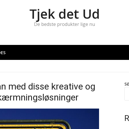
Tjek det Ud
De bedste produkter lige nu
DES
an med disse kreative og
S
kærmningsløsninger
R