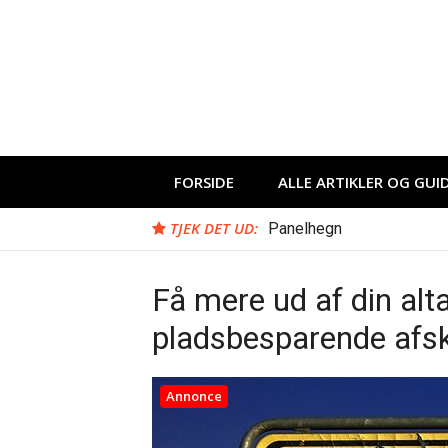
Spring
til
indhold
FORSIDE
ALLE ARTIKLER OG GUI
TJEK DET UD:
Panelhegn
Få mere ud af din alt
pladsbesparende afs
Annonce