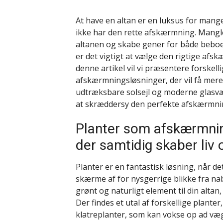
At have en altan er en luksus for mange
ikke har den rette afskærmning. Man
altanen og skabe gener for både beboe
er det vigtigt at vælge den rigtige afsk
denne artikel vil vi præsentere forskel
afskærmningsløsninger, der vil få mere u
udtræksbare solsejl og moderne glasvægge
at skræddersy den perfekte afskærmning
Planter som afskærmning
der samtidig skaber liv 
Planter er en fantastisk løsning, når 
skærme af for nysgerrige blikke fra nab
grønt og naturligt element til din alt
Der findes et utal af forskellige plante
klatreplanter, som kan vokse op ad væ