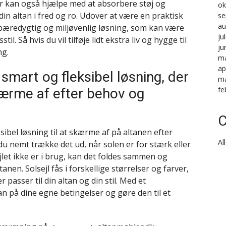
er kan også hjælpe med at absorbere støj og
ok
din altan i fred og ro. Udover at være en praktisk
se
au
n bæredygtig og miljøvenlig løsning, som kan være
ju
l. Så hvis du vil tilføje lidt ekstra liv og hygge til
ju
ng.
ma
ap
smart og fleksibel løsning, der
ma
fe
kærme af efter behov og
C
sibel løsning til at skærme af på altanen efter
Al
u nemt trække det ud, når solen er for stærk eller
ejlet ikke er i brug, kan det foldes sammen og
nen. Solsejl fås i forskellige størrelser og farver,
 passer til din altan og din stil. Med et
an på dine egne betingelser og gøre den til et