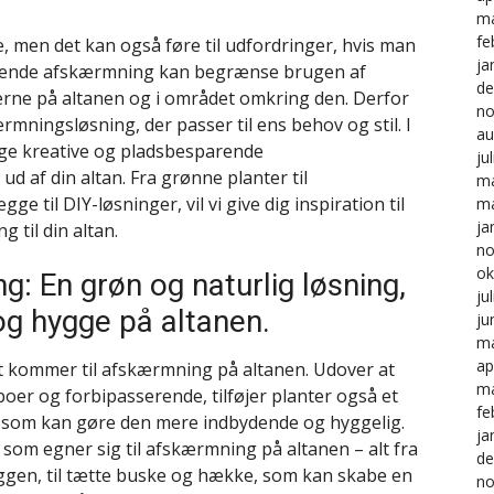
ma
fe
, men det kan også føre til udfordringer, hvis man
ja
glende afskærmning kan begrænse brugen af
de
rne på altanen og i området omkring den. Derfor
no
ærmningsløsning, der passer til ens behov og stil. I
au
lige kreative og pladsbesparende
ju
d af din altan. Fra grønne planter til
ma
 til DIY-løsninger, vil vi give dig inspiration til
ma
ja
 til din altan.
no
ok
: En grøn og naturlig løsning,
ju
og hygge på altanen.
ju
ma
ap
det kommer til afskærmning på altanen. Udover at
ma
oer og forbipasserende, tilføjer planter også et
fe
an, som kan gøre den mere indbydende og hyggelig.
ja
r, som egner sig til afskærmning på altanen – alt fra
de
ggen, til tætte buske og hække, som kan skabe en
no