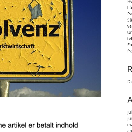
Hv
hå
Pa
Så
ve
Un
te
Fa
fr
R
De
A
ju
ju
ma
ap