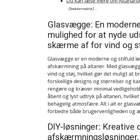
Du kan læse mere om Altanaf
.
Glasvægge: En moderne o
mulighed for at nyde ud
skærme af for vind og st
Glasvægge er en moderne og stilfuld lø
afskærmning på altaner. Med glasvægg
vind og støj, hvilket gør det muligt at 
forskellige designs og størrelser og ka
rengøre og kræver minimal vedligehold
åbent og lyst udtryk på altanen, hvilke
behagelig atmosfære. Alt i alt er glasvæ
forbedre både brugervenligheden og æs
DIY-løsninger: Kreative 
afskærmningsløsninger, 