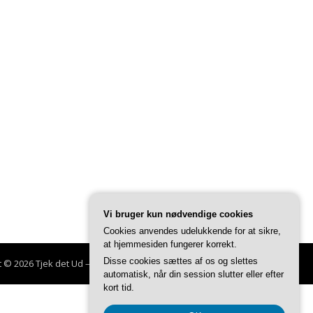
Vi bruger kun nødvendige cookies
Cookies anvendes udelukkende for at sikre,
at hjemmesiden fungerer korrekt.
Disse cookies sættes af os og slettes
t © 2026 Tjek det Ud
–
Glob tema af
FameThemes
automatisk, når din session slutter eller efter
kort tid.