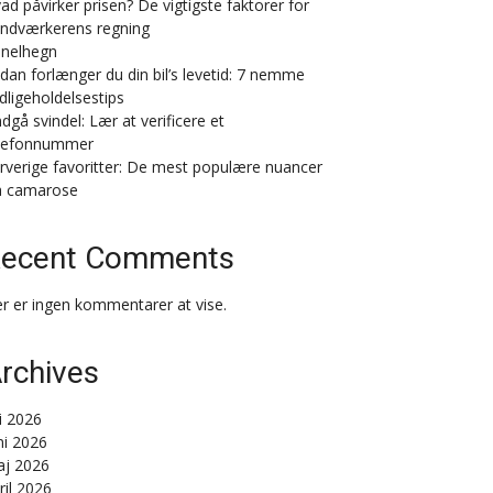
ad påvirker prisen? De vigtigste faktorer for
ndværkerens regning
nelhegn
dan forlænger du din bil’s levetid: 7 nemme
dligeholdelsestips
dgå svindel: Lær at verificere et
lefonnummer
rverige favoritter: De mest populære nuancer
a camarose
ecent Comments
r er ingen kommentarer at vise.
rchives
li 2026
ni 2026
j 2026
ril 2026