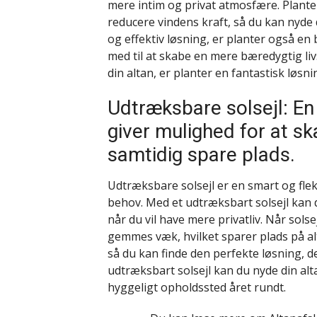
mere intim og privat atmosfære. Plant
reducere vindens kraft, så du kan nyde 
og effektiv løsning, er planter også e
med til at skabe en mere bæredygtig livssti
din altan, er planter en fantastisk løsni
Udtræksbare solsejl: En 
giver mulighed for at s
samtidig spare plads.
Udtræksbare solsejl er en smart og flek
behov. Med et udtræksbart solsejl kan d
når du vil have mere privatliv. Når sols
gemmes væk, hvilket sparer plads på alta
så du kan finde den perfekte løsning, der
udtræksbart solsejl kan du nyde din alt
hyggeligt opholdssted året rundt.