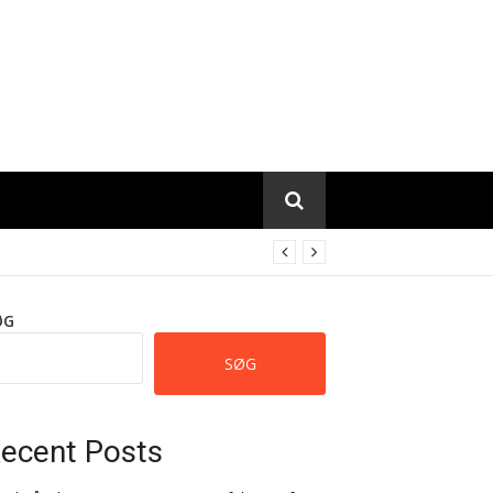
ØG
SØG
ecent Posts