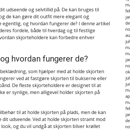
ma
it udseende og selvtillid på. De kan bruges til
fe
og de kan gøre dit outfit mere elegant og
ja
e egentlig, og hvordan fungerer de? I denne artikel
de
no
eres fordele, både til hverdag og til festlige
au
hvordan skjorteholdere kan forbedre enhver
ju
ma
ma
 og hvordan fungerer de?
ja
no
s beklædning, som hjælper med at holde skjorten
ok
gerer ved at fastgøre skjorten til bukserne eller
ju
ju
 bånd. De fleste skjorteholdere er designet til at
ma
ke er synlige, men alligevel holder skjorten på
ap
ma
fe
ilbehør til at holde skjorten på plads, men de kan
ja
re dit udseende. Ved at holde skjorten stramt mod
de
look, og du vil undgå at skjorten bliver krøllet
no