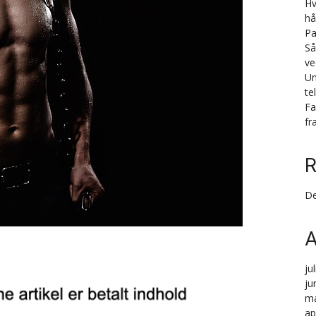
Hv
hå
Pa
Så
ve
Un
te
Fa
fr
R
De
A
ju
ju
ma
ap