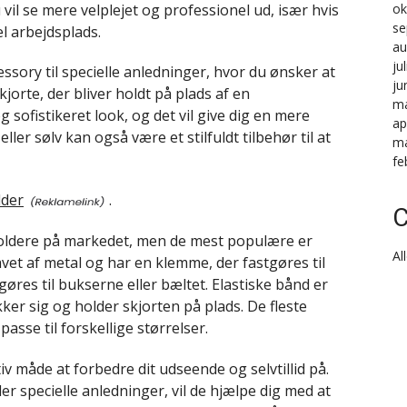
u vil se mere velplejet og professionel ud, især hvis
ok
se
l arbejdsplads.
au
ju
sory til specielle anledninger, hvor du ønsker at
ju
kjorte, der bliver holdt på plads af en
ma
g sofistikeret look, og det vil give dig en mere
ap
eller sølv kan også være et stilfuldt tilbehør til at
ma
fe
lder
.
C
eholdere på markedet, men de mest populære er
Al
lavet af metal og har en klemme, der fastgøres til
øres til bukserne eller bæltet. Elastiske bånd er
kker sig og holder skjorten på plads. De fleste
asse til forskellige størrelser.
v måde at forbedre dit udseende og selvtillid på.
er specielle anledninger, vil de hjælpe dig med at