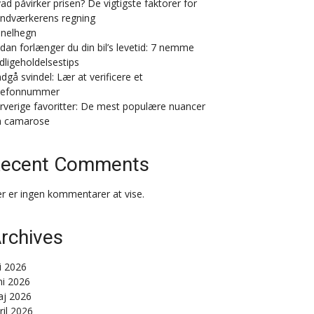
ad påvirker prisen? De vigtigste faktorer for
ndværkerens regning
nelhegn
dan forlænger du din bil’s levetid: 7 nemme
dligeholdelsestips
dgå svindel: Lær at verificere et
lefonnummer
rverige favoritter: De mest populære nuancer
a camarose
ecent Comments
r er ingen kommentarer at vise.
rchives
li 2026
ni 2026
j 2026
ril 2026