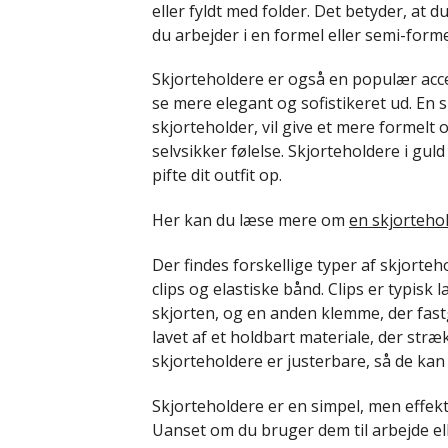
eller fyldt med folder. Det betyder, at d
du arbejder i en formel eller semi-forme
Skjorteholdere er også en populær acces
se mere elegant og sofistikeret ud. En s
skjorteholder, vil give et mere formelt o
selvsikker følelse. Skjorteholdere i guld 
pifte dit outfit op.
Her kan du læse mere om
en skjorteho
Der findes forskellige typer af skjort
clips og elastiske bånd. Clips er typisk 
skjorten, og en anden klemme, der fastg
lavet af et holdbart materiale, der stræ
skjorteholdere er justerbare, så de kan p
Skjorteholdere er en simpel, men effekti
Uanset om du bruger dem til arbejde ell