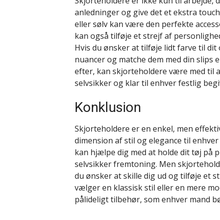
Skjorteholdere er ikke kun til arbejde, d
anledninger og give det et ekstra touch 
eller sølv kan være den perfekte access
kan også tilføje et strejf af personlighed
Hvis du ønsker at tilføje lidt farve til di
nuancer og matche dem med din slips el
efter, kan skjorteholdere være med til at
selvsikker og klar til enhver festlig beg
Konklusion
Skjorteholdere er en enkel, men effektiv
dimension af stil og elegance til enhver
kan hjælpe dig med at holde dit tøj på 
selvsikker fremtoning. Men skjorteholder
du ønsker at skille dig ud og tilføje et st
vælger en klassisk stil eller en mere mo
pålideligt tilbehør, som enhver mand bør