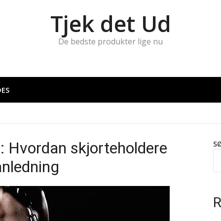
Tjek det Ud
De bedste produkter lige nu
DES
en: Hvordan skjorteholdere
S
anledning
R