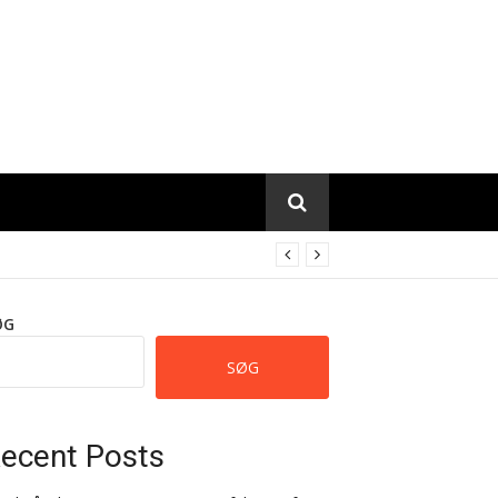
ØG
SØG
ecent Posts