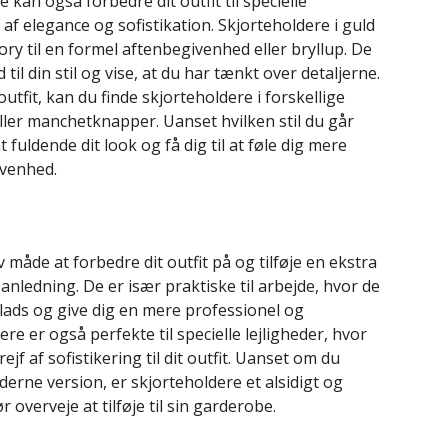
e kan også forbedre dit outfit til specielle
af elegance og sofistikation. Skjorteholdere i guld
ory til en formel aftenbegivenhed eller bryllup. De
 til din stil og vise, at du har tænkt over detaljerne.
t outfit, kan du finde skjorteholdere i forskellige
ler manchetknapper. Uanset hvilken stil du går
 fuldende dit look og få dig til at føle dig mere
ivenhed.
 måde at forbedre dit outfit på og tilføje en ekstra
 anledning. De er især praktiske til arbejde, hvor de
plads og give dig en mere professionel og
e er også perfekte til specielle lejligheder, hvor
rejf af sofistikering til dit outfit. Uanset om du
derne version, er skjorteholdere et alsidigt og
 overveje at tilføje til sin garderobe.