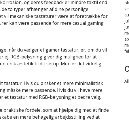
korrosion, og deres feedback er mindre taktil end
ok
 de to typer afhænger af dine personlige
se
au
t vil mekaniske tastaturer være at foretrække for
ju
rer kan være passende for mere casual gaming.
ju
ma
ap
ma
age, når du vælger et gamer tastatur, er, om du vil
fe
r ej. RGB-belysning giver dig mulighed for at
n unik æstetik til dit setup. Men er det virkelig
C
Al
it tastatur. Hvis du ønsker et mere minimalistisk
ing måske mere passende. Hvis du vil have mere
er et tastatur med RGB-belysning et bedre valg.
praktiske fordele, som at hjælpe dig med at finde
t skabe en mere behagelig arbejdsstilling ved at