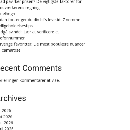
ad påvirker prisen? De vigtigste faktorer for
ndværkerens regning
nelhegn
dan forlænger du din bil’s levetid: 7 nemme
dligeholdelsestips
dgå svindel: Lær at verificere et
lefonnummer
rverige favoritter: De mest populære nuancer
a camarose
ecent Comments
r er ingen kommentarer at vise.
rchives
li 2026
ni 2026
j 2026
ril 2026