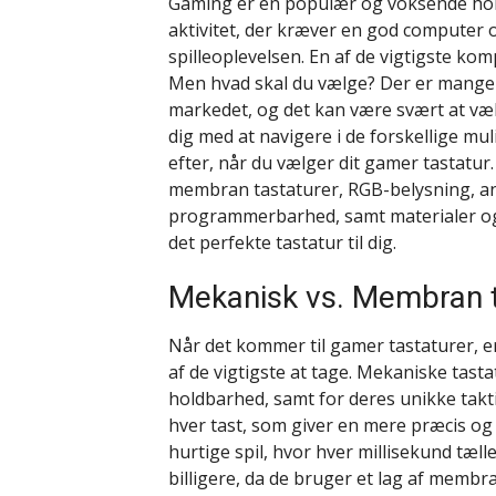
Gaming er en populær og voksende hob
aktivitet, der kræver en god computer og
spilleoplevelsen. En af de vigtigste ko
Men hvad skal du vælge? Der er mange f
markedet, og det kan være svært at vælge
dig med at navigere i de forskellige mul
efter, når du vælger dit gamer tastatur
membran tastaturer, RGB-belysning, ant
programmerbarhed, samt materialer og b
det perfekte tastatur til dig.
Mekanisk vs. Membran t
Når det kommer til gamer tastaturer, 
af de vigtigste at tage. Mekaniske tasta
holdbarhed, samt for deres unikke takti
hver tast, som giver en mere præcis og 
hurtige spil, hvor hver millisekund tæl
billigere, da de bruger et lag af membr