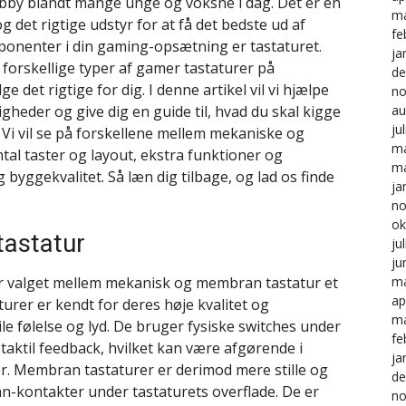
by blandt mange unge og voksne i dag. Det er en
ma
 det rigtige udstyr for at få det bedste ud af
fe
mponenter i din gaming-opsætning er tastaturet.
ja
orskellige typer af gamer tastaturer på
de
 det rigtige for dig. I denne artikel vil vi hjælpe
no
igheder og give dig en guide til, hvad du skal kigge
au
ju
. Vi vil se på forskellene mellem mekaniske og
ma
al taster og layout, ekstra funktioner og
ma
yggekvalitet. Så læn dig tilbage, og lad os finde
ja
no
ok
astatur
ju
ju
er valget mellem mekanisk og membran tastatur et
ma
ap
turer er kendt for deres høje kvalitet og
ma
le følelse og lyd. De bruger fysiske switches under
fe
taktil feedback, hvilket kan være afgørende i
ja
ler. Membran tastaturer er derimod mere stille og
de
an-kontakter under tastaturets overflade. De er
no