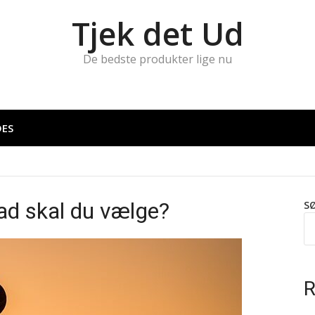
Tjek det Ud
De bedste produkter lige nu
DES
ad skal du vælge?
S
R