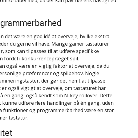
 komfortabel med, da det kan påvirke ens hastighed
rogrammerbarhed
n det være en god idé at overveje, hvilke ekstra
er du gerne vil have. Mange gamer tastaturer
 som kan tilpasses til at udføre specifikke
 en fordel i konkurrencepræget spil.
 også være en vigtig faktor at overveje, da du
 personlige præferencer og spilbehov. Nogle
mmeringstaster, der gør det nemt at tilpasse
t er også vigtigt at overveje, om tastaturet har
 på én gang, også kendt som N-key rollover. Dette
 at kunne udføre flere handlinger på én gang, uden
ekstra funktioner og programmerbarhed være en stor
mer tastatur.
itet