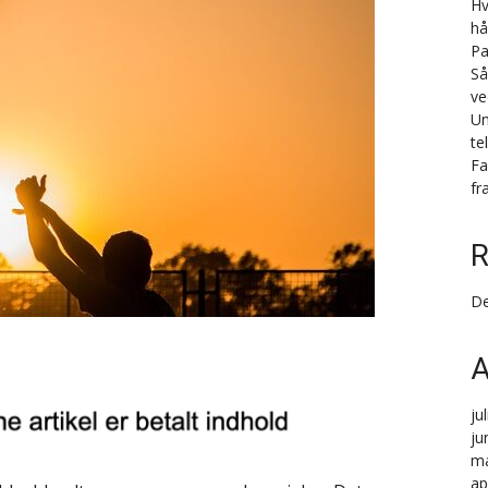
Hv
hå
Pa
Så
ve
Un
te
Fa
fr
R
De
A
ju
ju
ma
ap