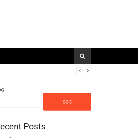
ØG
SØG
ecent Posts