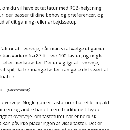
tte, om du vil have et tastatur med RGB-belysning
atur, der passer til dine behov og præferencer, og
d af dit gaming- eller arbejdssetup.
g faktor at overveje, når man skal vælge et gamer
ur kan variere fra 87 til over 100 taster, og nogle
eller media-taster. Det er vigtigt at overveje,
sit spil, da for mange taster kan gøre det svært at
ituation.
ur
.
at overveje. Nogle gamer tastaturer har et kompakt
mmen, og andre har et mere traditionelt layout
igt at overveje, om tastaturet har et nordisk
t kan påvirke placeringen af visse taster. Det er