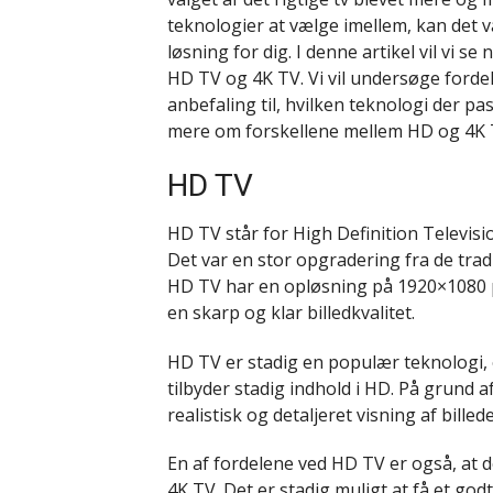
teknologier at vælge imellem, kan det 
løsning for dig. I denne artikel vil vi 
HD TV og 4K TV. Vi vil undersøge forde
anbefaling til, hvilken teknologi der pa
mere om forskellene mellem HD og 4K 
HD TV
HD TV står for High Definition Televisi
Det var en stor opgradering fra de trad
HD TV har en opløsning på 1920×1080 pi
en skarp og klar billedkvalitet.
HD TV er stadig en populær teknologi,
tilbyder stadig indhold i HD. På grund
realistisk og detaljeret visning af billed
En af fordelene ved HD TV er også, at 
4K TV. Det
er stadig muligt at få et godt