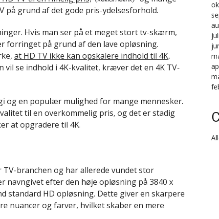
ok
 på grund af det gode pris-ydelsesforhold.
se
au
nger. Hvis man ser på et meget stort tv-skærm,
ju
er forringet på grund af den lave opløsning.
ju
rke,
at HD TV ikke kan opskalere indhold til 4K,
ma
ap
n vil se indhold i 4K-kvalitet, kræver det en 4K TV-
ma
fe
ologi og en populær mulighed for mange mennesker.
valitet til en overkommelig pris, og det er stadig
C
r at opgradere til 4K.
Al
r TV-branchen og har allerede vundet stor
er navngivet efter den høje opløsning på 3840 x
end standard HD opløsning. Dette giver en skarpere
lere nuancer og farver, hvilket skaber en mere