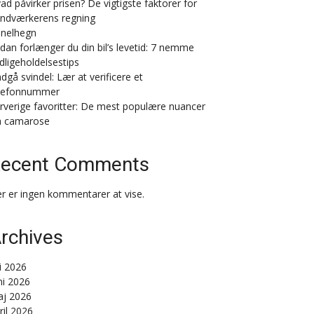
ad påvirker prisen? De vigtigste faktorer for
ndværkerens regning
nelhegn
dan forlænger du din bil’s levetid: 7 nemme
dligeholdelsestips
dgå svindel: Lær at verificere et
lefonnummer
rverige favoritter: De mest populære nuancer
a camarose
ecent Comments
r er ingen kommentarer at vise.
rchives
li 2026
ni 2026
j 2026
ril 2026