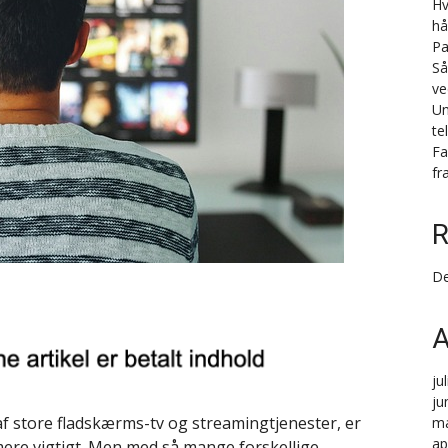
Hv
hå
Pa
Så
ve
Un
te
Fa
fr
R
De
A
ju
ju
f store fladskærms-tv og streamingtjenester, er
ma
ap
 mere vigtigt. Men med så mange forskellige