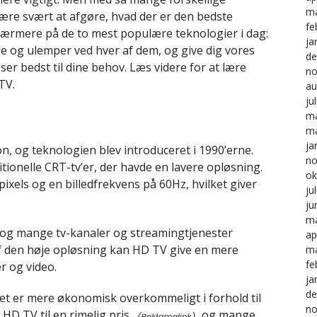
ma
være svært at afgøre, hvad der er den bedste
fe
se nærmere på de to mest populære teknologier i dag:
ja
le og ulemper ved hver af dem, og give dig vores
de
sser bedst til dine behov. Læs videre for at lære
no
TV.
au
ju
ma
ma
ja
on, og teknologien blev introduceret i 1990’erne.
no
itionelle CRT-tv’er, der havde en lavere opløsning.
ok
xels og en billedfrekvens på 60Hz, hvilket giver
ju
ju
ma
 og mange tv-kanaler og streamingtjenester
ap
 af den høje opløsning kan HD TV give en mere
ma
fe
er og video.
ja
de
det er mere økonomisk overkommeligt i forhold til
no
 HD TV til en rimelig pris,
og mange