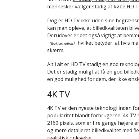
mennesker vælger stadig at købe HD TV
Dog er HD TV ikke uden sine begrænsni
kan man opleve, at billedkvaliteten bliv
Derudover er det også vigtigt at bemæ
hvilket betyder, at hvis ma
skærm.
Alt i alt er HD TV stadig en god tekn
Det er stadig muligt at få en god billedk
en god mulighed for dem, der ikke ønske
4K TV
4K TV er den nyeste teknologi inden fo
popularitet blandt forbrugerne. 4K TV 
2160 pixels, som er fire gange højere 
og mere detaljeret billedkvalitet med f
realistisk oplevelse.