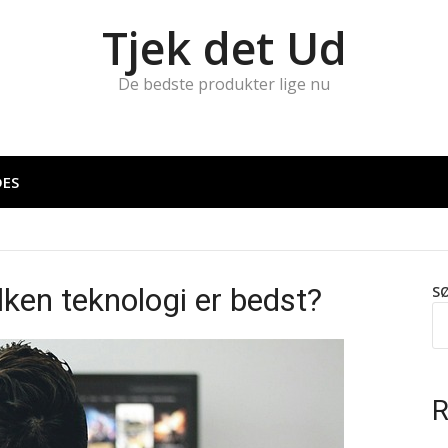
Tjek det Ud
De bedste produkter lige nu
DES
ken teknologi er bedst?
S
R