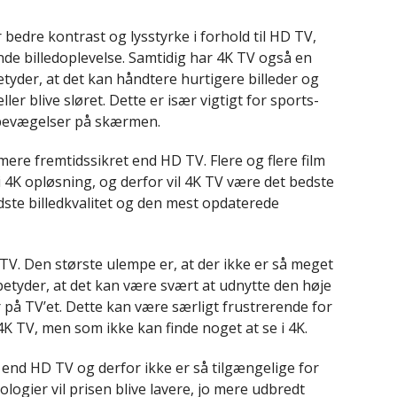
 bedre kontrast og lysstyrke i forhold til HD TV,
nde billedoplevelse. Samtidig har 4K TV også en
tyder, at det kan håndtere hurtigere billeder og
r blive sløret. Dette er især vigtigt for sports-
e bevægelser på skærmen.
mere fremtidssikret end HD TV. Flere og flere film
i 4K opløsning, og derfor vil 4K TV være det bedste
dste billedkvalitet og den mest opdaterede
V. Den største ulempe er, at der ikke er så meget
betyder, at det kan være svært at udnytte den høje
på TV’et. Dette kan være særligt frustrerende for
4K TV, men som ikke kan finde noget at se i 4K.
 end HD TV og derfor ikke er så tilgængelige for
logier vil prisen blive lavere, jo mere udbredt