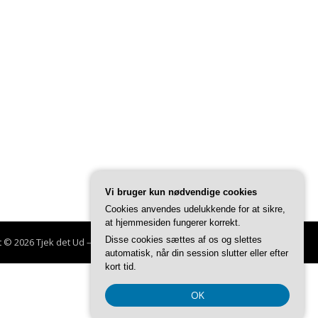
Vi bruger kun nødvendige cookies
Cookies anvendes udelukkende for at sikre,
at hjemmesiden fungerer korrekt.
Disse cookies sættes af os og slettes
t © 2026 Tjek det Ud
–
Glob tema af
FameThemes
automatisk, når din session slutter eller efter
kort tid.
OK