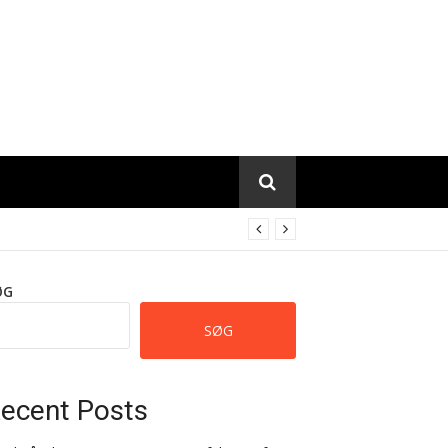
ØG
SØG
ecent Posts