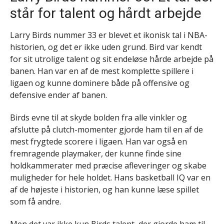
står for talent og hårdt arbejde
Larry Birds nummer 33 er blevet et ikonisk tal i NBA-
historien, og det er ikke uden grund. Bird var kendt
for sit utrolige talent og sit endeløse hårde arbejde på
banen. Han var en af de mest komplette spillere i
ligaen og kunne dominere både på offensive og
defensive ender af banen.
Birds evne til at skyde bolden fra alle vinkler og
afslutte på clutch-momenter gjorde ham til en af de
mest frygtede scorere i ligaen. Han var også en
fremragende playmaker, der kunne finde sine
holdkammerater med præcise afleveringer og skabe
muligheder for hele holdet. Hans basketball IQ var en
af de højeste i historien, og han kunne læse spillet
som få andre.
Men det var ikke kun Birds talent, der gjorde ham til