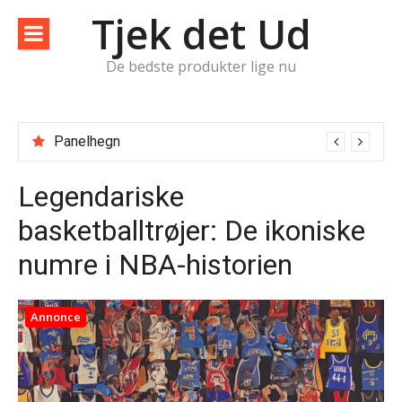
Spring
Tjek det Ud
til
indhold
De bedste produkter lige nu
Panelhegn
Legendariske
basketballtrøjer: De ikoniske
numre i NBA-historien
Annonce