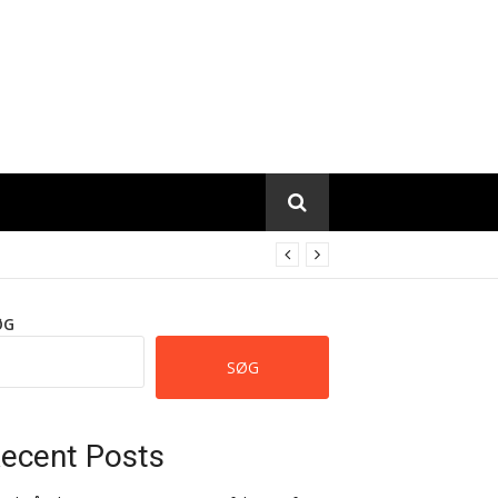
ØG
SØG
ecent Posts