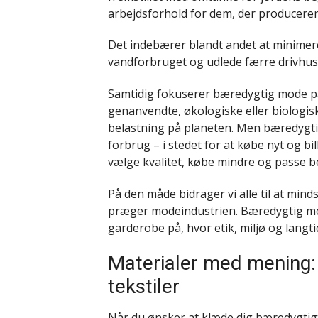
arbejdsforhold for dem, der producerer
Det indebærer blandt andet at minimere
vandforbruget og udlede færre drivhu
Samtidig fokuserer bæredygtig mode på 
genanvendte, økologiske eller biologis
belastning på planeten. Men bæredygti
forbrug – i stedet for at købe nyt og bil
vælge kvalitet, købe mindre og passe bed
På den måde bidrager vi alle til at min
præger modeindustrien. Bæredygtig mo
garderobe på, hvor etik, miljø og langt
Materialer med mening: 
tekstiler
Når du ønsker at klæde dig bæredygtigt,