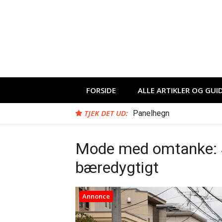
Spring
til
indhold
FORSIDE
ALLE ARTIKLER OG GUI
TJEK DET UD:
Panelhegn
Mode med omtanke: S
bæredygtigt
Annonce