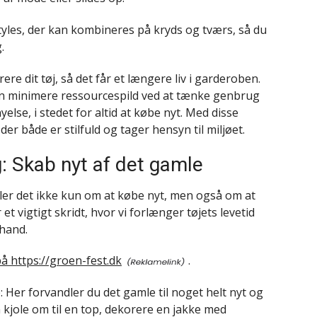
tyles, der kan kombineres på kryds og tværs, så du
.
ere dit tøj, så det får et længere liv i garderoben.
an minimere ressourcespild ved at tænke genbrug
lse, i stedet for altid at købe nyt. Med disse
r både er stilfuld og tager hensyn til miljøet.
g: Skab nyt af det gamle
ler det ikke kun om at købe nyt, men også om at
 et vigtigt skridt, hvor vi forlænger tøjets levetid
dhand.
 https://groen-fest.dk
.
: Her forvandler du det gamle til noget helt nyt og
n kjole om til en top, dekorere en jakke med