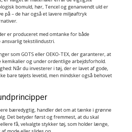
kologisk bomuld, hør, Tencel og genanvendt uld er
e på – de har også et lavere miljøaftryk
nativer.
 der er produceret med omtanke for både
ansvarlig tekstilindustri.
eringer som GOTS eller OEKO-TEX, der garanterer, at
ge kemikalier og under ordentlige arbejdsforhold.
ed: Når du investerer i tøj, der er lavet af gode,
ikke bare tøjets levetid, men mindsker også behovet
ndprincipper
ere bæredygtig, handler det om at tænke i grønne
lg. Det betyder først og fremmest, at du skal
hellere få, velvalgte stykker tøj, som holder længe,
af mode eller slides op.