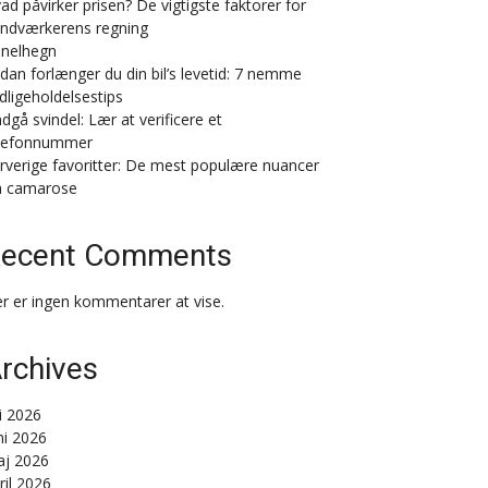
ad påvirker prisen? De vigtigste faktorer for
ndværkerens regning
nelhegn
dan forlænger du din bil’s levetid: 7 nemme
dligeholdelsestips
dgå svindel: Lær at verificere et
lefonnummer
rverige favoritter: De mest populære nuancer
a camarose
ecent Comments
r er ingen kommentarer at vise.
rchives
li 2026
ni 2026
j 2026
ril 2026