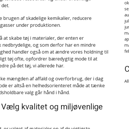
ok
 det.
se
au
 brugen af skadelige kemikalier, reducere
ju
sgasser under produktionen.
ju
ma
at skabe tøj i materialer, der enten er
ap
k nedbrydelige, og som derfor har en mindre
ma
fe
ghed handler også om at ændre vores holdning til
ligt tøj ofte, opfordrer bæredygtig mode til at
re på det tøj, vi allerede har.
C
dske mængden af affald og overforbrug, der i dag
Al
de er altså en helhedsorienteret måde at tænke
idsholdbare valg går hånd i hånd.
Vælg kvalitet og miljøvenlige
 er valget af materialer en af de vigtigste