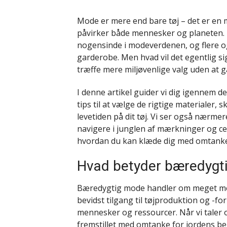
Mode er mere end bare tøj – det er en 
påvirker både mennesker og planeten.
nogensinde i modeverdenen, og flere og
garderobe. Men hvad vil det egentlig s
træffe mere miljøvenlige valg uden at 
I denne artikel guider vi dig igennem d
tips til at vælge de rigtige materialer
levetiden på dit tøj. Vi ser også nærm
navigere i junglen af mærkninger og certi
hvordan du kan klæde dig med omtanke –
Hvad betyder bæredygt
Bæredygtig mode handler om meget mere
bevidst tilgang til tøjproduktion og -fo
mennesker og ressourcer. Når vi taler 
fremstillet med omtanke for jordens b