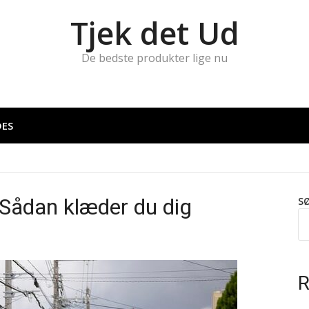
Tjek det Ud
De bedste produkter lige nu
DES
ådan klæder du dig
S
R