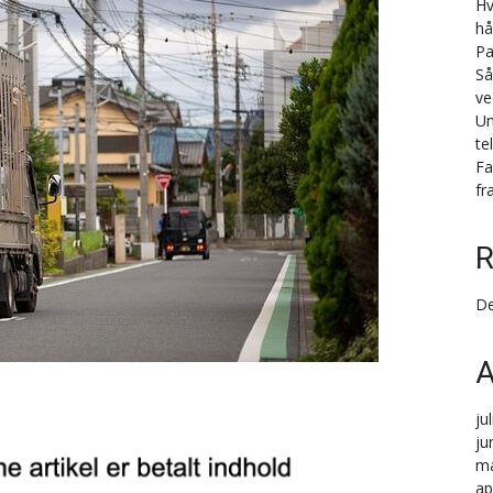
Hv
hå
Pa
Så
ve
Un
te
Fa
fr
R
De
A
ju
ju
ma
ap