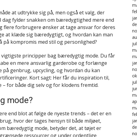
ma
fe
måde at udtrykke sig på, men også et valg, der
ja
 I dag fylder snakken om bæredygtighed mere end
de
 flere forbrugere ønsker at tage ansvar for deres
no
ige at klæde sig bæredygtigt, og hvordan kan man
au
gå på kompromis med stil og personlighed?
ju
ma
e vigtigste principper bag bæredygtig mode. Du får
ma
, skabe en mere ansvarlig garderobe og forlænge
ja
no
ere på genbrug, upcycling, og hvordan du kan
ok
ficeringer. Kort sagt: Her får du inspiration til,
ju
 for både dig selv og for klodens fremtid.
ju
ma
ig mode?
ap
ma
 end blot at følge de nyeste trends – det er en
fe
rbrug, hvor der tages hensyn til både miljøet,
ja
de
om bæredygtig mode, betyder det, at tøjet er
no
egrænsede ressourcer og under ordentlige