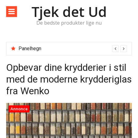
Spring
Tjek det Ud
til
indhold
De bedste produkter lige nu
Panelhegn
Opbevar dine krydderier i stil
med de moderne krydderiglas
fra Wenko
Annonce