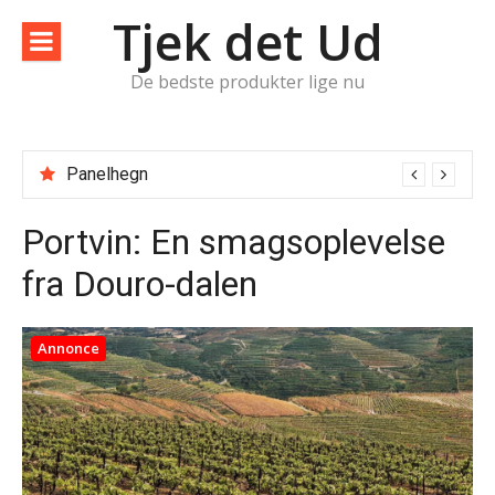
Spring
Tjek det Ud
til
indhold
De bedste produkter lige nu
Panelhegn
Portvin: En smagsoplevelse
fra Douro-dalen
Annonce