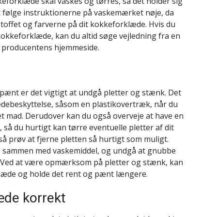
forklæde skal vaskes og tørres, så det holder sig
t følge instruktionerne på vaskemærket nøje, da
toffet og farverne på dit kokkeforklæde. Hvis du
 kokkeforklæde, kan du altid søge vejledning fra en
på producentens hjemmeside.
pænt er det vigtigt at undgå pletter og stænk. Det
ædebeskyttelse, såsom en plastikovertræk, når du
vet mad. Derudover kan du også overveje at have en
så du hurtigt kan tørre eventuelle pletter af dit
 så prøv at fjerne pletten så hurtigt som muligt.
ste sammen med vaskemiddel, og undgå at gnubbe
t. Ved at være opmærksom på pletter og stænk, kan
klæde og holde det rent og pænt længere.
æde korrekt