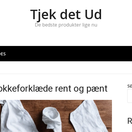
Tjek det Ud
De bedste produkter lige nu
DES
kokkeforklæde rent og pænt
S
R