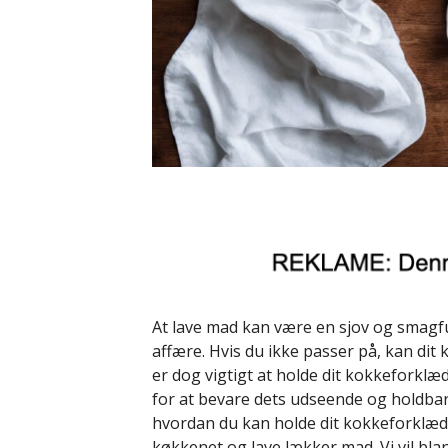
At lave mad kan være en sjov og smagf
affære. Hvis du ikke passer på, kan dit 
er dog vigtigt at holde dit kokkeforklæ
for at bevare dets udseende og holdbarhed
hvordan du kan holde dit kokkeforklæde r
køkkenet og lave lækker mad. Vi vil bla