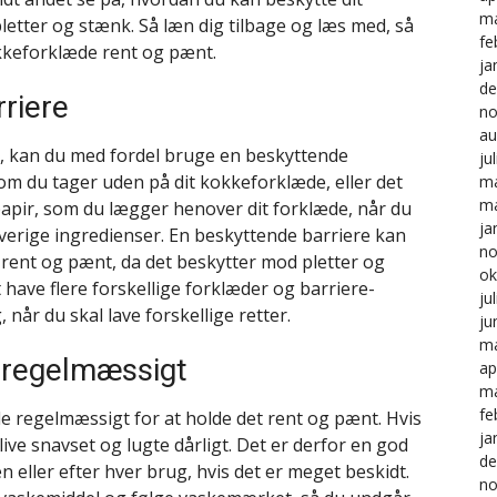
ma
letter og stænk. Så læn dig tilbage og læs med, så
fe
okkeforklæde rent og pænt.
ja
de
riere
no
au
e, kan du med fordel bruge en beskyttende
ju
om du tager uden på dit kokkeforklæde, eller det
ma
ma
 papir, som du lægger henover dit forklæde, når du
ja
rverige ingredienser. En beskyttende barriere kan
no
rent og pænt, da det beskytter mod pletter og
ok
have flere forskellige forklæder og barriere-
ju
, når du skal lave forskellige retter.
ju
ma
 regelmæssigt
ap
ma
fe
de regelmæssigt for at holde det rent og pænt. Hvis
ja
live snavset og lugte dårligt. Det er derfor en god
de
 eller efter hver brug, hvis det er meget beskidt.
no