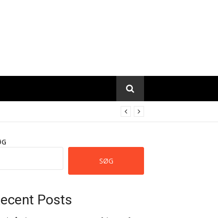
ØG
SØG
ecent Posts