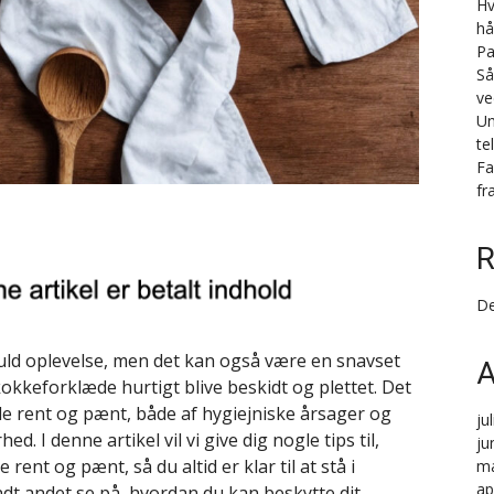
Hv
hå
Pa
Så
ve
Un
te
Fa
fr
R
De
uld oplevelse, men det kan også være en snavset
A
kokkeforklæde hurtigt blive beskidt og plettet. Det
de rent og pænt, både af hygiejniske årsager og
ju
. I denne artikel vil vi give dig nogle tips til,
ju
ent og pænt, så du altid er klar til at stå i
ma
ap
ndt andet se på, hvordan du kan beskytte dit