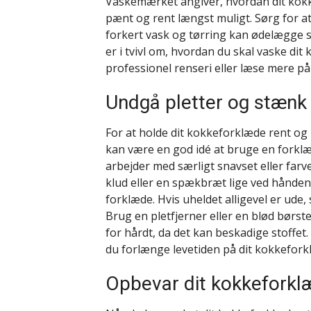
Vaskemærket angiver, hvordan dit kokke
pænt og rent længst muligt. Sørg for a
forkert vask og tørring kan ødelægge s
er i tvivl om, hvordan du skal vaske dit
professionel renseri eller læse mere 
Undgå pletter og stænk
For at holde dit kokkeforklæde rent og 
kan være en god idé at bruge en forkl
arbejder med særligt snavset eller far
klud eller en spækbræt lige ved hånden, 
forklæde. Hvis uheldet alligevel er ude,
Brug en pletfjerner eller en blød bør
for hårdt, da det kan beskadige stoffe
du forlænge levetiden på dit kokkefor
Opbevar dit kokkeforkl