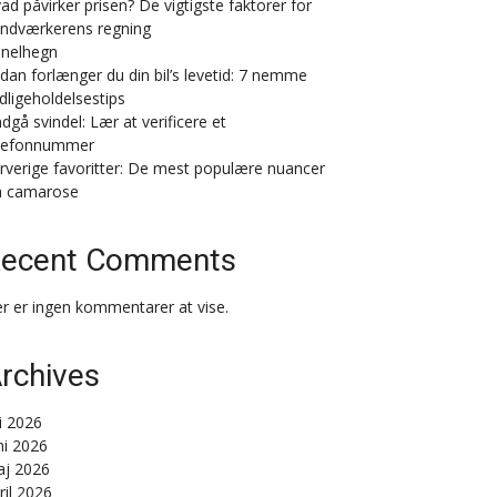
ad påvirker prisen? De vigtigste faktorer for
ndværkerens regning
nelhegn
dan forlænger du din bil’s levetid: 7 nemme
dligeholdelsestips
dgå svindel: Lær at verificere et
lefonnummer
rverige favoritter: De mest populære nuancer
a camarose
ecent Comments
r er ingen kommentarer at vise.
rchives
li 2026
ni 2026
j 2026
ril 2026