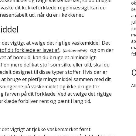
ge vaskemiddel og følge vaskemærket, så du undgår
ok
at vaske dit kokkeforklæde regelmæssigt kan du
se
 præsentabelt ud, når du er i køkkenet.
au
ju
iddel
ju
ma
ap
det vigtigt at vælge det rigtige vaskemiddel. Det
ma
tof dit forklæde er lavet af,
og om der
fe
lavet af bomuld, kan du bruge et almindeligt
f en mere delikat stof som silke eller uld, skal du
C
ielt designet til disse typer stoffer. Hvis der er
je at bruge et pletfjerningsmiddel sammen med dit
Al
visningerne på vaskemidlet og ikke bruge for
g farven på dit forklæde. Ved at vælge det rigtige
rklæde forbliver rent og pænt i lang tid.
 det vigtigt at tjekke vaskemærket først.