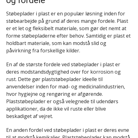
og fordele
Støbeplader i plast er en populær løsning inden for
støbearbejde på grund af deres mange fordele. Plast
er et let og fleksibelt materiale, som gør det nemt at
forme støbepladerne efter behov. Samtidig er plast et
holdbart materiale, som kan modstå slid og
påvirkning fra forskellige kilder.
En af de største fordele ved støbeplader i plast er
deres modstandsdygtighed over for korrosion og
rust. Dette gør plaststøbeplader ideelle til
anvendelser inden for mad- og medicinalindustrien,
hvor hygiejne og rengøring er afgørende.
Plaststøbeplader er også velegnede til udendørs
applikationer, da de ikke vil ruste eller blive
beskadiget af vejret.
En anden fordel ved støbeplader i plast er deres evne
til at modstå kemikalier. Plaststøbeplader kan modstå